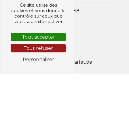
Ce site utilise des
cookies et vous donne le
087 67 42 58
contrôle sur ceux que
vous souhaitez activer
Tout accepter
Tout refuser
E-mail
Personnaliser
jacob.pascal@scarlet.be
Horaires
Lun au Ven : 8h - 18h