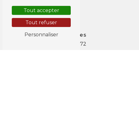
Tout accepter
Tout refuser
Personnaliser
Téléphones
0478 267 672
087 67 42 58
E-mail
jacob.pascal@scarlet.be