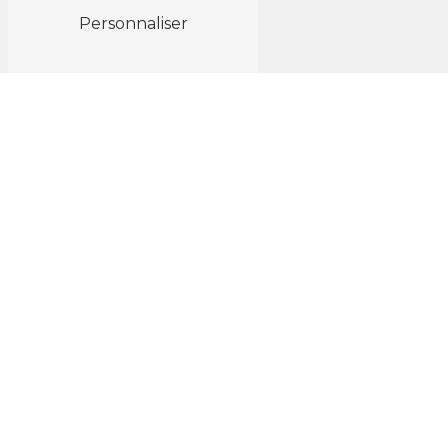
Personnaliser
Horaires
Lun au Ven : 8h - 18h
N'HÉSITEZ PAS À
NOUS CONTACTER