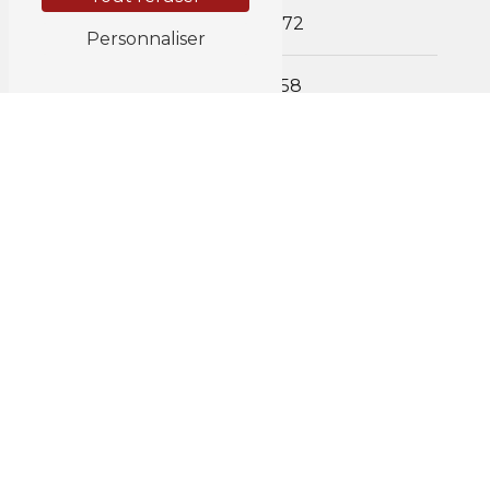
0478 267 672
Personnaliser
087 67 42 58
E-mail
jacob.pascal@scarlet.be
Horaires
Lun au Ven : 8h - 18h