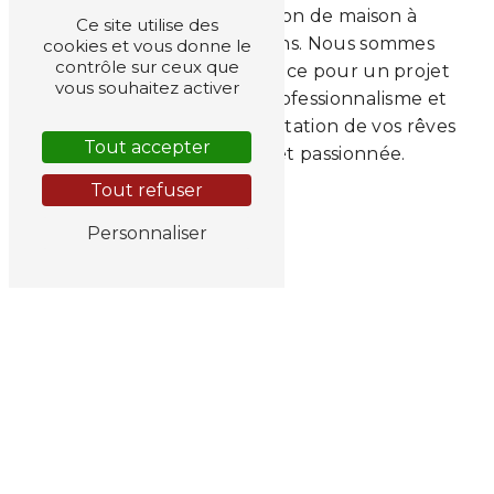
vie à vos envies de rénovation de maison à
Ce site utilise des
Barchon et dans les environs. Nous sommes
cookies et vous donne le
contrôle sur ceux que
votre partenaire de confiance pour un projet
vous souhaitez activer
sur mesure, réalisé avec professionnalisme et
souci du détail. Créez l'habitation de vos rêves
Tout accepter
avec notre équipe dédiée et passionnée.
Tout refuser
EN SAVOIR PLUS
Personnaliser
CONTACTEZ-NOUS